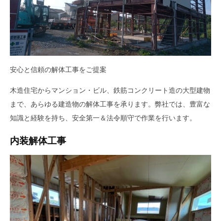
2024
産
年
業
9
へ
月
9
お
日
任
by
安心と信頼の解体工事をご提案
せ
masunaga_admin
く
木造住宅からマンション・ビル、鉄筋コンクリート造の大型建物
だ
まで、あらゆる建造物の解体工事を承ります。弊社では、豊富な
さ
知識と経験を持ち、安全第一＆法令順守で作業を行います。
い
内装解体工事
。