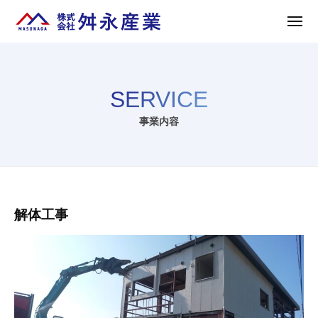
株
ュ
コ
ー
式
メ
ン
会
ニ
株
熊
テ
ュ
社
ー
式
ン
本
舛
ツ
会
県
永
SERVICE
へ
社
の
産
ス
業
舛
解
事業内容
キ
体
永
ッ
工
産
プ
事
業
は
事
解体工事
株
式
業
会
内
社
容
舛
永